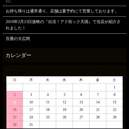
た。
お持ち帰りは通常通り、店舗は要予約にて営業しております。
2019年2月23日放映の『出没！アド街ック天国』で当店が紹介さ
れました！
百畳の大広間
2026年 8月
日
月
火
水
木
金
土
1
2
3
4
5
6
7
8
9
10
11
12
13
14
15
16
17
18
19
20
21
22
23
24
25
26
27
28
29
30
31