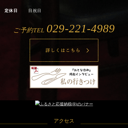
ホームページをリニューアルしました。
定休日
日祝日
2017/2/10
029-221-4989
ご予約TEL
広間でのイス・テーブル利用が可能になりました。
2017/2/9
歓送迎会ご予約承ります。
2017/1/24
エンジン01文化戦略会議 夜楽協賛
2016/6/16
bookぴあ掲載！
アクセス