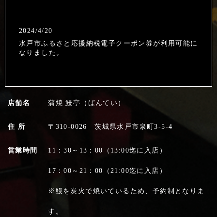
2024/4/20
水戸市ふるさと応援納税電子クーポン券が利用可能に
なりました。
2020/4/27
お持ち帰りは通常通り、店舗は要予約にて営業してお
店舗名
蒲焼 鰻亭（ばんてい）
ります。
住 所
〒310-0026 茨城県水戸市泉町3-5-4
2019/3/4
営業時間
11：30～13：00（13:00迄に入店）
2019年2月23日放映の『出没！アド街ック天国』で当
店が紹介されました！
17：00～21：00（21:00迄に入店）
※鰻を炭火で焼いているため、予約制となりま
2017/6/27
す。